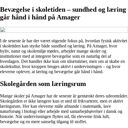
Bevægelse i skoletiden – sundhed og læring
går hånd i hånd på Amager
I de seneste år har der været stigende fokus på, hvordan fysisk aktivitet
i skoletiden kan styrke både sundhed og læring. På Amager, hvor
byliv, natur og skolemiljø mødes, arbejder mange skoler og
institutioner med at integrere bevægelse som en naturlig del af
hverdagen. Det handler ikke kun om idrætstimer, men om at skabe en
skolekultur, hvor kroppen bruges aktivt i undervisningen – og hvor
eleverne oplever, at læring og bevægelse går hånd i hånd.
Skolegården som læringsrum
Mange skoler på Amager har de seneste år gentænkt deres udeområder.
Skolegården er ikke længere kun et sted til frikvarterer, men et aktivt
læringsrum. Her kan eleverne måle afstande i matematik, lave
naturforsøg i biologi eller arbejde med samarbejdsøvelser i dansk og
historie. Når undervisningen flyttes ud, får eleverne frisk luft,
bevægelse og en mere sanselig tilgang til stoffet.