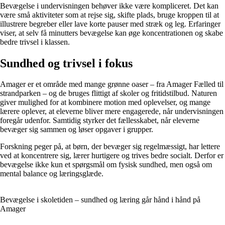
Bevægelse i undervisningen behøver ikke være kompliceret. Det kan
være små aktiviteter som at rejse sig, skifte plads, bruge kroppen til at
illustrere begreber eller lave korte pauser med stræk og leg. Erfaringer
viser, at selv få minutters bevægelse kan øge koncentrationen og skabe
bedre trivsel i klassen.
Sundhed og trivsel i fokus
Amager er et område med mange grønne oaser – fra Amager Fælled til
strandparken – og de bruges flittigt af skoler og fritidstilbud. Naturen
giver mulighed for at kombinere motion med oplevelser, og mange
lærere oplever, at eleverne bliver mere engagerede, når undervisningen
foregår udenfor. Samtidig styrker det fællesskabet, når eleverne
bevæger sig sammen og løser opgaver i grupper.
Forskning peger på, at børn, der bevæger sig regelmæssigt, har lettere
ved at koncentrere sig, lærer hurtigere og trives bedre socialt. Derfor er
bevægelse ikke kun et spørgsmål om fysisk sundhed, men også om
mental balance og læringsglæde.
Bevægelse i skoletiden – sundhed og læring går hånd i hånd på
Amager