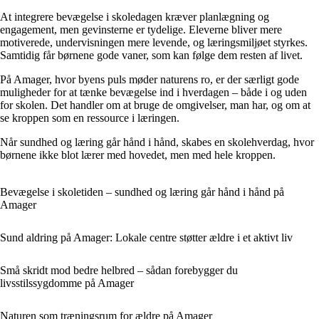
At integrere bevægelse i skoledagen kræver planlægning og
engagement, men gevinsterne er tydelige. Eleverne bliver mere
motiverede, undervisningen mere levende, og læringsmiljøet styrkes.
Samtidig får børnene gode vaner, som kan følge dem resten af livet.
På Amager, hvor byens puls møder naturens ro, er der særligt gode
muligheder for at tænke bevægelse ind i hverdagen – både i og uden
for skolen. Det handler om at bruge de omgivelser, man har, og om at
se kroppen som en ressource i læringen.
Når sundhed og læring går hånd i hånd, skabes en skolehverdag, hvor
børnene ikke blot lærer med hovedet, men med hele kroppen.
Bevægelse i skoletiden – sundhed og læring går hånd i hånd på
Amager
Sund aldring på Amager: Lokale centre støtter ældre i et aktivt liv
Små skridt mod bedre helbred – sådan forebygger du
livsstilssygdomme på Amager
Naturen som træningsrum for ældre på Amager