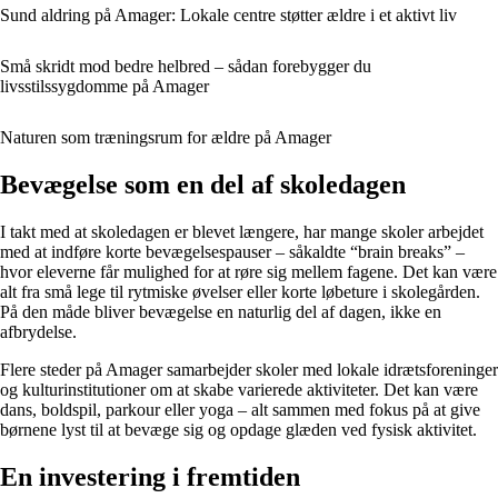
Sund aldring på Amager: Lokale centre støtter ældre i et aktivt liv
Små skridt mod bedre helbred – sådan forebygger du
livsstilssygdomme på Amager
Naturen som træningsrum for ældre på Amager
Bevægelse som en del af skoledagen
I takt med at skoledagen er blevet længere, har mange skoler arbejdet
med at indføre korte bevægelsespauser – såkaldte “brain breaks” –
hvor eleverne får mulighed for at røre sig mellem fagene. Det kan være
alt fra små lege til rytmiske øvelser eller korte løbeture i skolegården.
På den måde bliver bevægelse en naturlig del af dagen, ikke en
afbrydelse.
Flere steder på Amager samarbejder skoler med lokale idrætsforeninger
og kulturinstitutioner om at skabe varierede aktiviteter. Det kan være
dans, boldspil, parkour eller yoga – alt sammen med fokus på at give
børnene lyst til at bevæge sig og opdage glæden ved fysisk aktivitet.
En investering i fremtiden