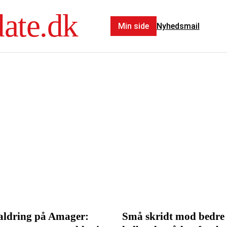
ate.dk
Min side
Nyhedsmail
aldring på Amager:
Små skridt mod bedre