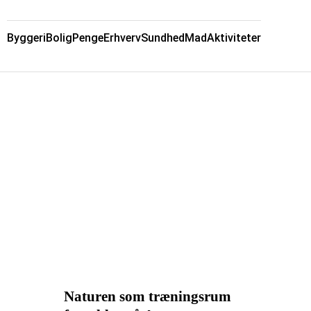
Byggeri
Bolig
Penge
Erhverv
Sundhed
Mad
Aktiviteter
Naturen som træningsrum