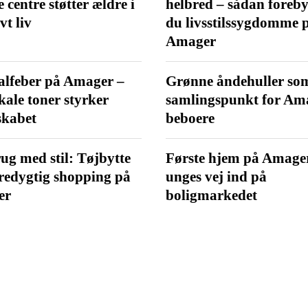
 centre støtter ældre i
helbred – sådan foreb
vt liv
du livsstilssygdomme 
Amager
alfeber på Amager –
Grønne åndehuller so
kale toner styrker
samlingspunkt for Am
skabet
beboere
g med stil: Tøjbytte
Første hjem på Amage
redygtig shopping på
unges vej ind på
er
boligmarkedet