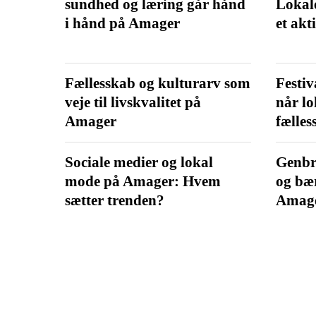
sundhed og læring går hånd
Lokale
i hånd på Amager
et akti
Fællesskab og kulturarv som
Festiv
veje til livskvalitet på
når lo
Amager
fælles
Sociale medier og lokal
Genbru
mode på Amager: Hvem
og bæ
sætter trenden?
Amag