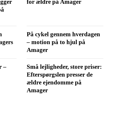
ygger
for ældre på Amager
på
m
På cykel gennem hverdagen
agers
– motion på to hjul på
Amager
r –
Små lejligheder, store priser:
Efterspørgslen presser de
ældre ejendomme på
Amager