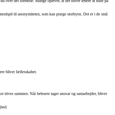
 over det formelle. Mange oplever, at det bliver lettere at hilse på
t modspil til anonymiteten, som kan præge storbyen. Det er i de små
ere bliver fællesskabet.
ker trives sammen. Når beboere tager ansvar og samarbejder, bliver
ghed.