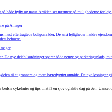
å både byliv og natur. Artiklen ser nærmere på mulighederne for leje, 
omme på Amager
dens mest eftertragtede boligområder. De små lejligheder i ældre ejendomm
dets beboere.
 Amager
er. De nye delebilsordninger sparer både penge og parkeringsplads, mi
delen til et grønnere og mere bæredygtigt område. De nye løsninger give
dste cykelruter og tips til at få en sjov og aktiv dag på øen. Uanset om