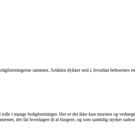
boligforeningerne sammen. Artiklen dykker ned i, hvordan beboernes eng
al rolle i mange boligforeninger. Her er det ikke kun mursten og vedtæ
amentet, der får hverdagen til at fungere, og som samtidig styrker naboska