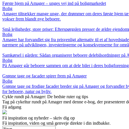
Første hjem på Amager – unges vej ind på boligmarkedet
Bolig
Amager tiltrækker mange unge, der drømmer om deres første hjem tæt p
vokser frem blandt nye beboere.
Små lejligheder, store priser: Efterspørgslen presser de ældre ejend
Bolig
Amager har forvandlet sig fra prisvenligt alternativ til et af hovedsta
nærmere på udviklingen, investeringerne og konsekvenserne for områ
Samkørsel i gården: Sådan organiserer beboere delebilsordninger på
Bolig
På Amager går beboere sammen om at dele biler i deres boligforening
Grønne tage og facader spirer frem på Amager
Bolig
Grønne tage og frodige facader breder sig på Amager og forvandler by
for beboere, natur og byliv.
Cykle rundt på Amager: De bedste ruter og tips
Tag på cykeltur rundt på Amager med denne e-bog, der præsenterer de be
Få adgang
Få inspiration og nyheder – skriv dig op
Få inspiration, viden og små genveje direkte i din indbakke.