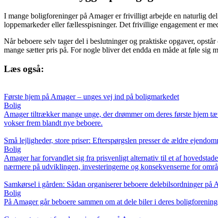
I mange boligforeninger på Amager er frivilligt arbejde en naturlig de
loppemarkeder eller fællesspisninger. Det frivillige engagement er me
Når beboere selv tager del i beslutninger og praktiske opgaver, opstår
mange sætter pris på. For nogle bliver det endda en måde at føle sig 
Læs også:
Første hjem på Amager – unges vej ind på boligmarkedet
Bolig
Amager tiltrækker mange unge, der drømmer om deres første hjem tæt p
vokser frem blandt nye beboere.
Små lejligheder, store priser: Efterspørgslen presser de ældre ejend
Bolig
Amager har forvandlet sig fra prisvenligt alternativ til et af hovedsta
nærmere på udviklingen, investeringerne og konsekvenserne for områ
Samkørsel i gården: Sådan organiserer beboere delebilsordninger på
Bolig
På Amager går beboere sammen om at dele biler i deres boligforening