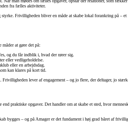
st. Når man mødes om fælles opgaver, opstår der relationer, som rækker ud
en fra fælles aktiviteter.
 styrke. Frivilligheden bliver en måde at skabe lokal forankring på – e
e måder at gøre det på:
es, og du får indblik i, hvad der rører sig.
er eller vedligeholdelse.
klub eller en arbejdsdag.
om kan klares på kort tid.
 Frivilligheden lever af engagement – og jo flere, der deltager, jo stærk
re end praktiske opgaver. Det handler om at skabe et sted, hvor mennes
kab bygges – og på Amager er det fundament i høj grad båret af frivilli