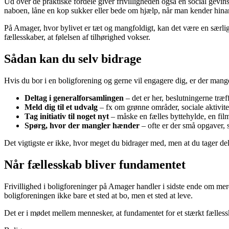
Ud over de praktiske fordele giver frivilligheden også en social gevin
naboen, låne en kop sukker eller bede om hjælp, når man kender hinand
På Amager, hvor bylivet er tæt og mangfoldigt, kan det være en særlig
fællesskaber, at følelsen af tilhørighed vokser.
Sådan kan du selv bidrage
Hvis du bor i en boligforening og gerne vil engagere dig, er der mang
Deltag i generalforsamlingen
– det er her, beslutningerne træff
Meld dig til et udvalg
– fx om grønne områder, sociale aktivitet
Tag initiativ til noget nyt
– måske en fælles byttehylde, en film
Spørg, hvor der mangler hænder
– ofte er der små opgaver, s
Det vigtigste er ikke, hvor meget du bidrager med, men at du tager del.
Når fællesskab bliver fundamentet
Frivillighed i boligforeninger på Amager handler i sidste ende om me
boligforeningen ikke bare et sted at bo, men et sted at leve.
Det er i mødet mellem mennesker, at fundamentet for et stærkt fælless