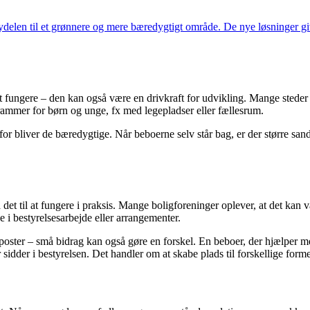
delen til et grønnere og mere bæredygtigt område. De nye løsninger give
 at fungere – den kan også være en drivkraft for udvikling. Mange steder 
 rammer for børn og unge, fx med legepladser eller fællesrum.
rfor bliver de bæredygtige. Når beboerne selv står bag, er der større san
det til at fungere i praksis. Mange boligforeninger oplever, at det kan væ
ge i bestyrelsesarbejde eller arrangementer.
poster – små bidrag kan også gøre en forskel. En beboer, der hjælper med 
 sidder i bestyrelsen. Det handler om at skabe plads til forskellige for