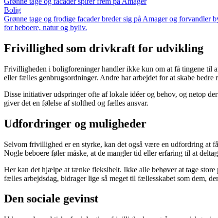
Grønne tage og facader spirer frem på Amager
Bolig
Grønne tage og frodige facader breder sig på Amager og forvandler by
for beboere, natur og byliv.
Frivillighed som drivkraft for udvikling
Frivilligheden i boligforeninger handler ikke kun om at få tingene til
eller fælles genbrugsordninger. Andre har arbejdet for at skabe bedre
Disse initiativer udspringer ofte af lokale idéer og behov, og netop de
giver det en følelse af stolthed og fælles ansvar.
Udfordringer og muligheder
Selvom frivillighed er en styrke, kan det også være en udfordring at få 
Nogle beboere føler måske, at de mangler tid eller erfaring til at delta
Her kan det hjælpe at tænke fleksibelt. Ikke alle behøver at tage store 
fælles arbejdsdag, bidrager lige så meget til fællesskabet som dem, der
Den sociale gevinst