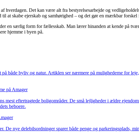
l af hverdagen. Det kan være alt fra bestyrelsesarbejde og vedligeholdel
d til at skabe ejerskab og samhørighed – og det gør en mærkbar forskel 
 der en særlig form for fællesskab. Man lærer hinanden at kende på tvær
mere hjemme i byen på.
å både byliv og natur. Artiklen ser nærmere på mulighederne for leje, 
omme på Amager
dens mest eftertragtede boligområder. De små lejligheder i ældre ejendomm
dets beboere.
 Amager
er. De nye delebilsordninger sparer både penge og parkeringsplads, mi