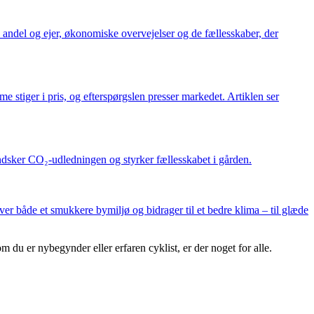
andel og ejer, økonomiske overvejelser og de fællesskaber, der
e stiger i pris, og efterspørgslen presser markedet. Artiklen ser
ndsker CO₂-udledningen og styrker fællesskabet i gården.
r både et smukkere bymiljø og bidrager til et bedre klima – til glæde
 du er nybegynder eller erfaren cyklist, er der noget for alle.