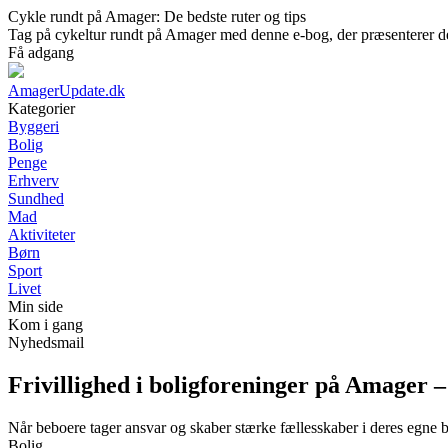
Cykle rundt på Amager: De bedste ruter og tips
Tag på cykeltur rundt på Amager med denne e-bog, der præsenterer de be
Få adgang
AmagerUpdate.dk
Kategorier
Byggeri
Bolig
Penge
Erhverv
Sundhed
Mad
Aktiviteter
Børn
Sport
Livet
Min side
Kom i gang
Nyhedsmail
Frivillighed i boligforeninger på Amager –
Når beboere tager ansvar og skaber stærke fællesskaber i deres egne 
Bolig