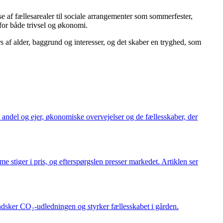
se af fællesarealer til sociale arrangementer som sommerfester,
for både trivsel og økonomi.
s af alder, baggrund og interesser, og det skaber en tryghed, som
andel og ejer, økonomiske overvejelser og de fællesskaber, der
e stiger i pris, og efterspørgslen presser markedet. Artiklen ser
ndsker CO₂-udledningen og styrker fællesskabet i gården.