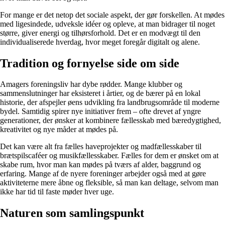
For mange er det netop det sociale aspekt, der gør forskellen. At mødes
med ligesindede, udveksle idéer og opleve, at man bidrager til noget
større, giver energi og tilhørsforhold. Det er en modvægt til den
individualiserede hverdag, hvor meget foregår digitalt og alene.
Tradition og fornyelse side om side
Amagers foreningsliv har dybe rødder. Mange klubber og
sammenslutninger har eksisteret i årtier, og de bærer på en lokal
historie, der afspejler øens udvikling fra landbrugsområde til moderne
bydel. Samtidig spirer nye initiativer frem – ofte drevet af yngre
generationer, der ønsker at kombinere fællesskab med bæredygtighed,
kreativitet og nye måder at mødes på.
Det kan være alt fra fælles haveprojekter og madfællesskaber til
brætspilscaféer og musikfællesskaber. Fælles for dem er ønsket om at
skabe rum, hvor man kan mødes på tværs af alder, baggrund og
erfaring. Mange af de nyere foreninger arbejder også med at gøre
aktiviteterne mere åbne og fleksible, så man kan deltage, selvom man
ikke har tid til faste møder hver uge.
Naturen som samlingspunkt