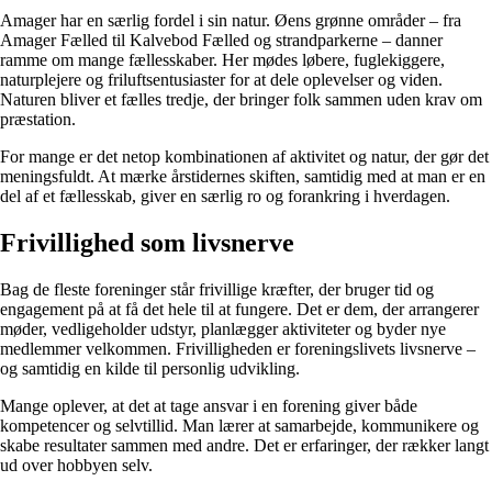
Amager har en særlig fordel i sin natur. Øens grønne områder – fra
Amager Fælled til Kalvebod Fælled og strandparkerne – danner
ramme om mange fællesskaber. Her mødes løbere, fuglekiggere,
naturplejere og friluftsentusiaster for at dele oplevelser og viden.
Naturen bliver et fælles tredje, der bringer folk sammen uden krav om
præstation.
For mange er det netop kombinationen af aktivitet og natur, der gør det
meningsfuldt. At mærke årstidernes skiften, samtidig med at man er en
del af et fællesskab, giver en særlig ro og forankring i hverdagen.
Frivillighed som livsnerve
Bag de fleste foreninger står frivillige kræfter, der bruger tid og
engagement på at få det hele til at fungere. Det er dem, der arrangerer
møder, vedligeholder udstyr, planlægger aktiviteter og byder nye
medlemmer velkommen. Frivilligheden er foreningslivets livsnerve –
og samtidig en kilde til personlig udvikling.
Mange oplever, at det at tage ansvar i en forening giver både
kompetencer og selvtillid. Man lærer at samarbejde, kommunikere og
skabe resultater sammen med andre. Det er erfaringer, der rækker langt
ud over hobbyen selv.