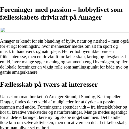
Foreninger med passion – hobbylivet som
fællesskabets drivkraft på Amager
Amager er kendt for sin blanding af byliv, natur og nærhed – men også
for et rigt foreningsliv, hvor mennesker mødes om alt fra sport og
musik til håndværk og naturpleje. Her er hobbyen ikke bare en
fritidsinteresse, men en drivkraft for fællesskab, læring og livsglæde. I
en tid, hvor mange søger mening og sammenhæng i hverdagen, spiller
de lokale foreninger en vigtig rolle som samlingspunkt for både nye og
gamle amagerkanere.
Fællesskab på tværs af interesser
Uanset om man bor tæt på Amager Strand, i Sundby, Kastrup eller
Dragør, findes der et væld af muligheder for at dyrke sin passion
sammen med andre. Foreningerne spænder vidt – fra idrætsklubber og
kor til kreative værksteder og naturforeninger. Mange mødes ugentligt
for at dele erfaringer, lære nyt og skabe noget sammen. Det handler
ikke kun om selve aktiviteten, men om at være en del af et fællesskab,
hvor man bliver set og hørt.