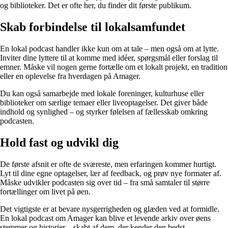
og biblioteker. Det er ofte her, du finder dit første publikum.
Skab forbindelse til lokalsamfundet
En lokal podcast handler ikke kun om at tale – men også om at lytte.
Inviter dine lyttere til at komme med idéer, spørgsmål eller forslag til
emner. Måske vil nogen gerne fortælle om et lokalt projekt, en tradition
eller en oplevelse fra hverdagen på Amager.
Du kan også samarbejde med lokale foreninger, kulturhuse eller
biblioteker om særlige temaer eller liveoptagelser. Det giver både
indhold og synlighed – og styrker følelsen af fællesskab omkring
podcasten.
Hold fast og udvikl dig
De første afsnit er ofte de sværeste, men erfaringen kommer hurtigt.
Lyt til dine egne optagelser, lær af feedback, og prøv nye formater af.
Måske udvikler podcasten sig over tid – fra små samtaler til større
fortællinger om livet på øen.
Det vigtigste er at bevare nysgerrigheden og glæden ved at formidle.
En lokal podcast om Amager kan blive et levende arkiv over øens
stemmer og historier – skabt af dem, der kender den bedst.