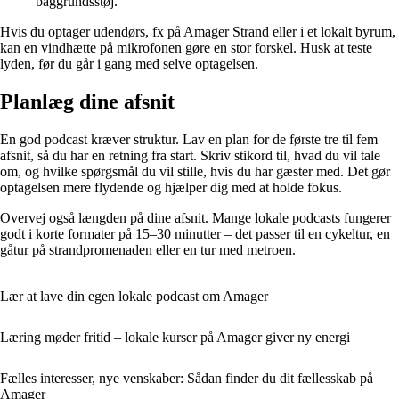
baggrundsstøj.
Hvis du optager udendørs, fx på Amager Strand eller i et lokalt byrum,
kan en vindhætte på mikrofonen gøre en stor forskel. Husk at teste
lyden, før du går i gang med selve optagelsen.
Planlæg dine afsnit
En god podcast kræver struktur. Lav en plan for de første tre til fem
afsnit, så du har en retning fra start. Skriv stikord til, hvad du vil tale
om, og hvilke spørgsmål du vil stille, hvis du har gæster med. Det gør
optagelsen mere flydende og hjælper dig med at holde fokus.
Overvej også længden på dine afsnit. Mange lokale podcasts fungerer
godt i korte formater på 15–30 minutter – det passer til en cykeltur, en
gåtur på strandpromenaden eller en tur med metroen.
Lær at lave din egen lokale podcast om Amager
Læring møder fritid – lokale kurser på Amager giver ny energi
Fælles interesser, nye venskaber: Sådan finder du dit fællesskab på
Amager