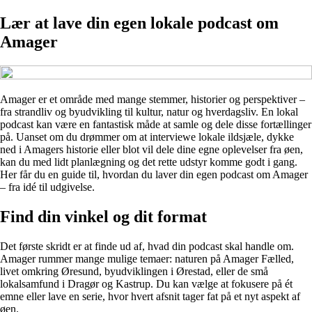
Lær at lave din egen lokale podcast om
Amager
Amager er et område med mange stemmer, historier og perspektiver –
fra strandliv og byudvikling til kultur, natur og hverdagsliv. En lokal
podcast kan være en fantastisk måde at samle og dele disse fortællinger
på. Uanset om du drømmer om at interviewe lokale ildsjæle, dykke
ned i Amagers historie eller blot vil dele dine egne oplevelser fra øen,
kan du med lidt planlægning og det rette udstyr komme godt i gang.
Her får du en guide til, hvordan du laver din egen podcast om Amager
– fra idé til udgivelse.
Find din vinkel og dit format
Det første skridt er at finde ud af, hvad din podcast skal handle om.
Amager rummer mange mulige temaer: naturen på Amager Fælled,
livet omkring Øresund, byudviklingen i Ørestad, eller de små
lokalsamfund i Dragør og Kastrup. Du kan vælge at fokusere på ét
emne eller lave en serie, hvor hvert afsnit tager fat på et nyt aspekt af
øen.