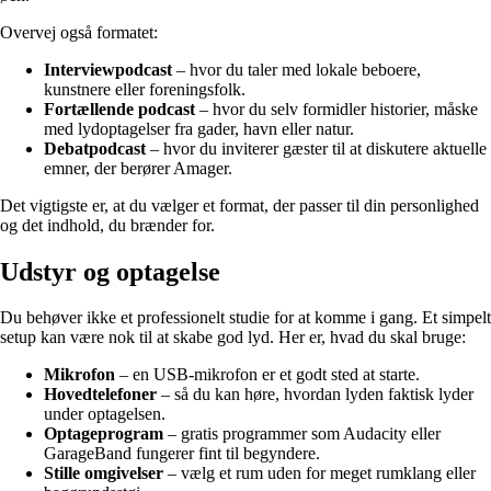
Overvej også formatet:
Interviewpodcast
– hvor du taler med lokale beboere,
kunstnere eller foreningsfolk.
Fortællende podcast
– hvor du selv formidler historier, måske
med lydoptagelser fra gader, havn eller natur.
Debatpodcast
– hvor du inviterer gæster til at diskutere aktuelle
emner, der berører Amager.
Det vigtigste er, at du vælger et format, der passer til din personlighed
og det indhold, du brænder for.
Udstyr og optagelse
Du behøver ikke et professionelt studie for at komme i gang. Et simpelt
setup kan være nok til at skabe god lyd. Her er, hvad du skal bruge:
Mikrofon
– en USB-mikrofon er et godt sted at starte.
Hovedtelefoner
– så du kan høre, hvordan lyden faktisk lyder
under optagelsen.
Optageprogram
– gratis programmer som Audacity eller
GarageBand fungerer fint til begyndere.
Stille omgivelser
– vælg et rum uden for meget rumklang eller