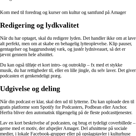
Kom med til foredrag og kurser om kultur og samfund på Amager
Redigering og lydkvalitet
Når du har optaget, skal du redigere lyden. Det handler ikke om at lave
alt perfekt, men om at skabe en behagelig lytteoplevelse. Klip pauser,
gentagelser og baggrundsstøj væk, og justér lydniveauet, så det er
jævnt gennem hele afsnittet.
Du kan også tilføje et kort intro- og outroklip – fx med et stykke
musik, du har rettigheder til, eller en lille jingle, du selv laver. Det giver
podcasten et genkendeligt præg.
Udgivelse og deling
Når din podcast er klar, skal den ud til lytterne. Du kan uploade den til
gratis platforme som Spotify for Podcasters, Podbean eller Anchor.
Herfra bliver den automatisk tilgængelig på de fleste podcasttjenester.
Lav en kort beskrivelse af podcasten, og brug et tydeligt coverbillede –
gerne med et motiv, der afspejler Amager. Del afsnittene på sociale
medier, i lokale Facebook-grupper eller på opslagstavler i kulturhuse