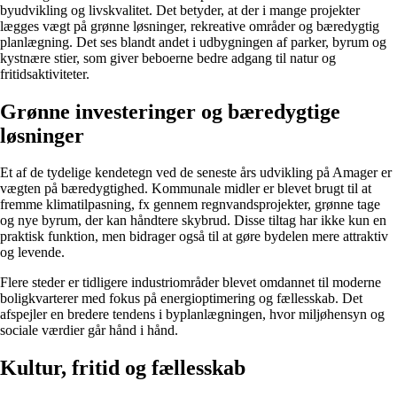
byudvikling og livskvalitet. Det betyder, at der i mange projekter
lægges vægt på grønne løsninger, rekreative områder og bæredygtig
planlægning. Det ses blandt andet i udbygningen af parker, byrum og
kystnære stier, som giver beboerne bedre adgang til natur og
fritidsaktiviteter.
Grønne investeringer og bæredygtige
løsninger
Et af de tydelige kendetegn ved de seneste års udvikling på Amager er
vægten på bæredygtighed. Kommunale midler er blevet brugt til at
fremme klimatilpasning, fx gennem regnvandsprojekter, grønne tage
og nye byrum, der kan håndtere skybrud. Disse tiltag har ikke kun en
praktisk funktion, men bidrager også til at gøre bydelen mere attraktiv
og levende.
Flere steder er tidligere industriområder blevet omdannet til moderne
boligkvarterer med fokus på energioptimering og fællesskab. Det
afspejler en bredere tendens i byplanlægningen, hvor miljøhensyn og
sociale værdier går hånd i hånd.
Kultur, fritid og fællesskab