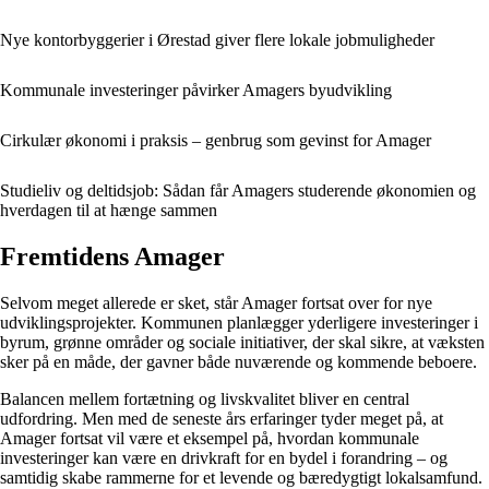
Nye kontorbyggerier i Ørestad giver flere lokale jobmuligheder
Kommunale investeringer påvirker Amagers byudvikling
Cirkulær økonomi i praksis – genbrug som gevinst for Amager
Studieliv og deltidsjob: Sådan får Amagers studerende økonomien og
hverdagen til at hænge sammen
Fremtidens Amager
Selvom meget allerede er sket, står Amager fortsat over for nye
udviklingsprojekter. Kommunen planlægger yderligere investeringer i
byrum, grønne områder og sociale initiativer, der skal sikre, at væksten
sker på en måde, der gavner både nuværende og kommende beboere.
Balancen mellem fortætning og livskvalitet bliver en central
udfordring. Men med de seneste års erfaringer tyder meget på, at
Amager fortsat vil være et eksempel på, hvordan kommunale
investeringer kan være en drivkraft for en bydel i forandring – og
samtidig skabe rammerne for et levende og bæredygtigt lokalsamfund.