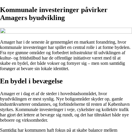
Kommunale investeringer påvirker
Amagers byudvikling
Amager har i de seneste år gennemgået en markant forandring, hvor
kommunale investeringer har spillet en central rolle i at forme bydelen.
Fra nye grønne områder og forbedret infrastruktur til udviklingen af
kultur- og fritidstilbud har de offentlige initiativer været med til at
skabe en bydel, der både vokser og fornyer sig – men som samtidig
forsøger at bevare sin lokale identitet.
En bydel i bevægelse
Amager er i dag et af de steder i hovedstadsområdet, hvor
byudviklingen er mest synlig. Nye boligområder skyder op, gamle
industrikvarterer omdannes, og forbindelserne til resten af København
styrkes. Kommunale investeringer i veje, cykelstier og kollektiv trafik
har gjort det lettere at bevæge sig rundt, og det har tiltrukket både nye
beboere og virksomheder.
Samtidig har kommunen haft fokus på at skabe balance mellem