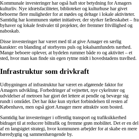
Kommunale investeringer har også haft stor betydning for Amagers
kulturliv. Nye idrætsfaciliteter, biblioteker og kulturhuse har givet
beboerne flere muligheder for at mødes og deltage i lokale aktiviteter.
Samtidig har kommunen støttet initiativer, der styrker fællesskabet – fra
byhaver og lokale festivaler til projekter, der fremmer frivillighed og
naboskab.
Disse investeringer har været med til at give Amager en særlig
karakter: en blanding af storbyens puls og lokalsamfundets nærhed.
Mange beboere oplever, at bydelen rummer både ro og aktivitet – et
sted, hvor man kan finde sin egen rytme midt i hovedstadens travlhed.
Infrastruktur som drivkraft
Udbygningen af infrastruktur har været en afgørende faktor for
Amagers udvikling. Forbedringer af vejnettet, nye cykelruter og
udvidelser af metroen har gjort det lettere at pendle og bevæge sig
rundt i området. Det har ikke kun styrket forbindelsen til resten af
København, men også gjort Amager mere attraktiv som bosted.
Samtidig har investeringer i offentlig transport og trafiksikkerhed
bidraget til at reducere biltrafik og fremme grøn mobilitet. Det er en del
af en langsigtet strategi, hvor kommunen arbejder for at skabe en mere
bæredygtig og sammenhængende by.