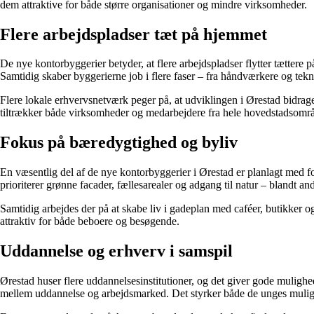
dem attraktive for både større organisationer og mindre virksomheder.
Flere arbejdspladser tæt på hjemmet
De nye kontorbyggerier betyder, at flere arbejdspladser flytter tættere
Samtidig skaber byggerierne job i flere faser – fra håndværkere og teknik
Flere lokale erhvervsnetværk peger på, at udviklingen i Ørestad bidrag
tiltrækker både virksomheder og medarbejdere fra hele hovedstadsområ
Fokus på bæredygtighed og byliv
En væsentlig del af de nye kontorbyggerier i Ørestad er planlagt med
prioriterer grønne facader, fællesarealer og adgang til natur – blandt 
Samtidig arbejdes der på at skabe liv i gadeplan med caféer, butikker 
attraktiv for både beboere og besøgende.
Uddannelse og erhverv i samspil
Ørestad huser flere uddannelsesinstitutioner, og det giver gode mulighe
mellem uddannelse og arbejdsmarked. Det styrker både de unges muli