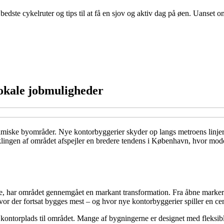
ste cykelruter og tips til at få en sjov og aktiv dag på øen. Uanset om 
lokale jobmuligheder
namiske byområder. Nye kontorbyggerier skyder op langs metroens linje
iklingen af området afspejler en bredere tendens i København, hvor mo
rne, har området gennemgået en markant transformation. Fra åbne marker
vor der fortsat bygges mest – og hvor nye kontorbyggerier spiller en cen
er kontorplads til området. Mange af bygningerne er designet med fleksi