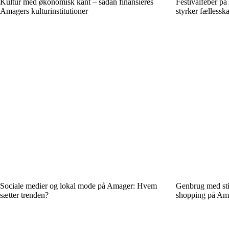
Kultur med økonomisk kant – sådan finansieres
Festivalfeber på
Amagers kulturinstitutioner
styrker fællessk
Sociale medier og lokal mode på Amager: Hvem
Genbrug med sti
sætter trenden?
shopping på Am