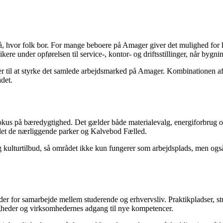
 på, hvor folk bor. For mange beboere på Amager giver det mulighed for k
ere under opførelsen til service-, kontor- og driftsstillinger, når bygni
er til at styrke det samlede arbejdsmarked på Amager. Kombinationen af 
det.
 fokus på bæredygtighed. Det gælder både materialevalg, energiforbrug
andet de nærliggende parker og Kalvebod Fælled.
og kulturtilbud, så området ikke kun fungerer som arbejdsplads, men ogs
der for samarbejde mellem studerende og erhvervsliv. Praktikpladser, st
gheder og virksomhedernes adgang til nye kompetencer.