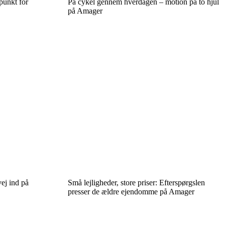
punkt for
På cykel gennem hverdagen – motion på to hjul
på Amager
ej ind på
Små lejligheder, store priser: Efterspørgslen
presser de ældre ejendomme på Amager