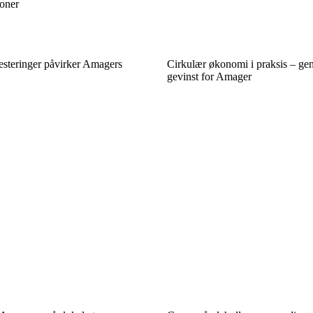
ioner
steringer påvirker Amagers
Cirkulær økonomi i praksis – g
gevinst for Amager