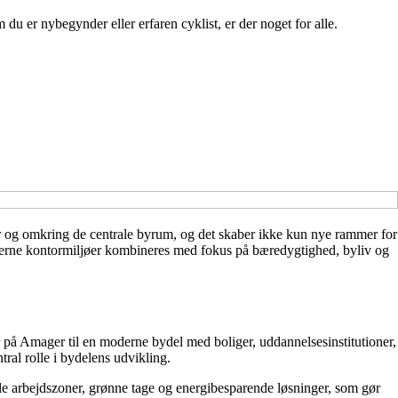
du er nybegynder eller erfaren cyklist, er der noget for alle.
r og omkring de centrale byrum, og det skaber ikke kun nye rammer for
derne kontormiljøer kombineres med fokus på bæredygtighed, byliv og
 på Amager til en moderne bydel med boliger, uddannelsesinstitutioner,
tral rolle i bydelens udvikling.
ble arbejdszoner, grønne tage og energibesparende løsninger, som gør