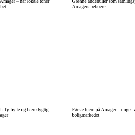
 Amager – når lokale toner
Grønne åndehuller som samlings
abet
Amagers beboere
l: Tøjbytte og bæredygtig
Første hjem på Amager – unges v
ager
boligmarkedet