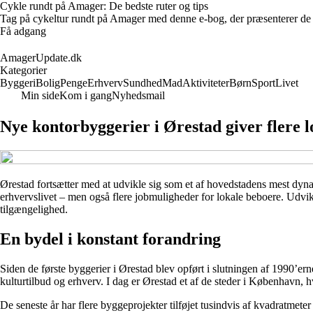
Cykle rundt på Amager: De bedste ruter og tips
Tag på cykeltur rundt på Amager med denne e-bog, der præsenterer de bed
Få adgang
AmagerUpdate.dk
Kategorier
Byggeri
Bolig
Penge
Erhverv
Sundhed
Mad
Aktiviteter
Børn
Sport
Livet
Min side
Kom i gang
Nyhedsmail
Nye kontorbyggerier i Ørestad giver flere 
Ørestad fortsætter med at udvikle sig som et af hovedstadens mest dy
erhvervslivet – men også flere jobmuligheder for lokale beboere. Udv
tilgængelighed.
En bydel i konstant forandring
Siden de første byggerier i Ørestad blev opført i slutningen af 1990’e
kulturtilbud og erhverv. I dag er Ørestad et af de steder i København, h
De seneste år har flere byggeprojekter tilføjet tusindvis af kvadratmet