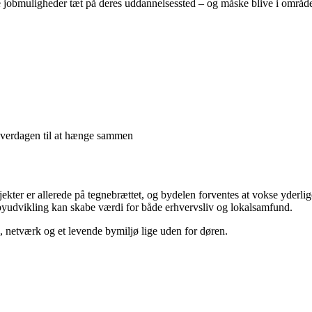
jobmuligheder tæt på deres uddannelsessted – og måske blive i området 
hverdagen til at hænge sammen
jekter er allerede på tegnebrættet, og bydelen forventes at vokse yderl
byudvikling kan skabe værdi for både erhvervsliv og lokalsamfund.
, netværk og et levende bymiljø lige uden for døren.